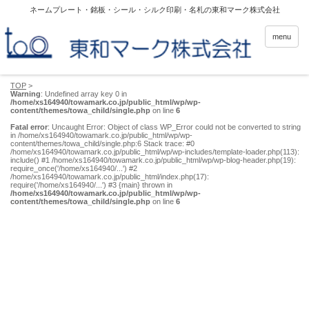
ネームプレート・銘板・シール・シルク印刷・名札の東和マーク株式会社
menu
TOP
>
Warning
: Undefined array key 0 in
/home/xs164940/towamark.co.jp/public_html/wp/wp-
content/themes/towa_child/single.php
on line
6
Fatal error
: Uncaught Error: Object of class WP_Error could not be converted to string
in /home/xs164940/towamark.co.jp/public_html/wp/wp-
content/themes/towa_child/single.php:6 Stack trace: #0
/home/xs164940/towamark.co.jp/public_html/wp/wp-includes/template-loader.php(113):
include() #1 /home/xs164940/towamark.co.jp/public_html/wp/wp-blog-header.php(19):
require_once('/home/xs164940/...') #2
/home/xs164940/towamark.co.jp/public_html/index.php(17):
require('/home/xs164940/...') #3 {main} thrown in
/home/xs164940/towamark.co.jp/public_html/wp/wp-
content/themes/towa_child/single.php
on line
6