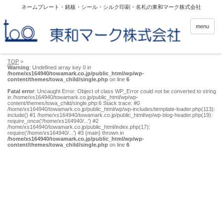
ネームプレート・銘板・シール・シルク印刷・名札の東和マーク株式会社
menu
TOP
>
Warning
: Undefined array key 0 in
/home/xs164940/towamark.co.jp/public_html/wp/wp-
content/themes/towa_child/single.php
on line
6
Fatal error
: Uncaught Error: Object of class WP_Error could not be converted to string
in /home/xs164940/towamark.co.jp/public_html/wp/wp-
content/themes/towa_child/single.php:6 Stack trace: #0
/home/xs164940/towamark.co.jp/public_html/wp/wp-includes/template-loader.php(113):
include() #1 /home/xs164940/towamark.co.jp/public_html/wp/wp-blog-header.php(19):
require_once('/home/xs164940/...') #2
/home/xs164940/towamark.co.jp/public_html/index.php(17):
require('/home/xs164940/...') #3 {main} thrown in
/home/xs164940/towamark.co.jp/public_html/wp/wp-
content/themes/towa_child/single.php
on line
6