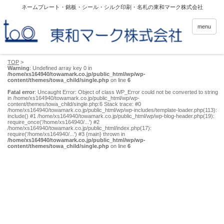
ネームプレート・銘板・シール・シルク印刷・名札の東和マーク株式会社
menu
TOP
>
Warning
: Undefined array key 0 in
/home/xs164940/towamark.co.jp/public_html/wp/wp-
content/themes/towa_child/single.php
on line
6
Fatal error
: Uncaught Error: Object of class WP_Error could not be converted to string
in /home/xs164940/towamark.co.jp/public_html/wp/wp-
content/themes/towa_child/single.php:6 Stack trace: #0
/home/xs164940/towamark.co.jp/public_html/wp/wp-includes/template-loader.php(113):
include() #1 /home/xs164940/towamark.co.jp/public_html/wp/wp-blog-header.php(19):
require_once('/home/xs164940/...') #2
/home/xs164940/towamark.co.jp/public_html/index.php(17):
require('/home/xs164940/...') #3 {main} thrown in
/home/xs164940/towamark.co.jp/public_html/wp/wp-
content/themes/towa_child/single.php
on line
6