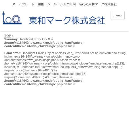
ネームプレート・銘板・シール・シルク印刷・名札の東和マーク株式会社
menu
TOP
>
Warning
: Undefined array key 0 in
/home/xs164940/towamark.co.jp/public_html/wp/wp-
content/themes/towa_child/single.php
on line
6
Fatal error
: Uncaught Error: Object of class WP_Error could not be converted to string
in /home/xs164940/towamark.co.jp/public_html/wp/wp-
content/themes/towa_child/single.php:6 Stack trace: #0
/home/xs164940/towamark.co.jp/public_html/wp/wp-includes/template-loader.php(113):
include() #1 /home/xs164940/towamark.co.jp/public_html/wp/wp-blog-header.php(19):
require_once('/home/xs164940/...') #2
/home/xs164940/towamark.co.jp/public_html/index.php(17):
require('/home/xs164940/...') #3 {main} thrown in
/home/xs164940/towamark.co.jp/public_html/wp/wp-
content/themes/towa_child/single.php
on line
6