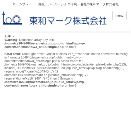
ネームプレート・銘板・シール・シルク印刷・名札の東和マーク株式会社
menu
TOP
>
Warning
: Undefined array key 0 in
/home/xs164940/towamark.co.jp/public_html/wp/wp-
content/themes/towa_child/single.php
on line
6
Fatal error
: Uncaught Error: Object of class WP_Error could not be converted to string
in /home/xs164940/towamark.co.jp/public_html/wp/wp-
content/themes/towa_child/single.php:6 Stack trace: #0
/home/xs164940/towamark.co.jp/public_html/wp/wp-includes/template-loader.php(113):
include() #1 /home/xs164940/towamark.co.jp/public_html/wp/wp-blog-header.php(19):
require_once('/home/xs164940/...') #2
/home/xs164940/towamark.co.jp/public_html/index.php(17):
require('/home/xs164940/...') #3 {main} thrown in
/home/xs164940/towamark.co.jp/public_html/wp/wp-
content/themes/towa_child/single.php
on line
6