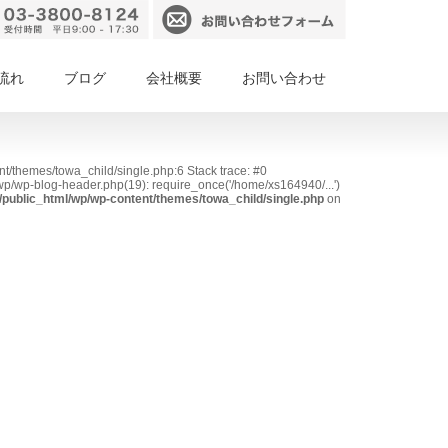
流れ
ブログ
会社概要
お問い合わせ
nt/themes/towa_child/single.php:6 Stack trace: #0
p/wp-blog-header.php(19): require_once('/home/xs164940/...')
public_html/wp/wp-content/themes/towa_child/single.php
on