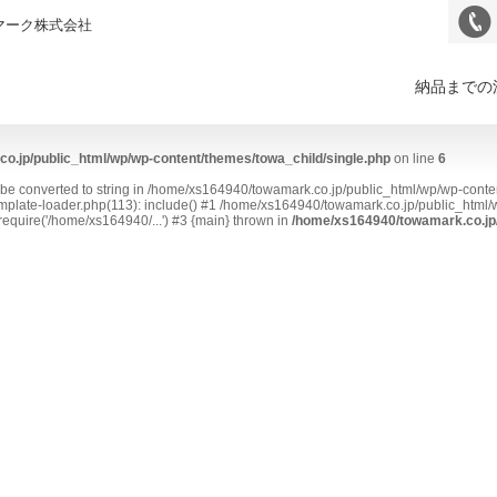
マーク株式会社
納品までの
o.jp/public_html/wp/wp-content/themes/towa_child/single.php
on line
6
t be converted to string in /home/xs164940/towamark.co.jp/public_html/wp/wp-conte
plate-loader.php(113): include() #1 /home/xs164940/towamark.co.jp/public_html/w
equire('/home/xs164940/...') #3 {main} thrown in
/home/xs164940/towamark.co.jp/