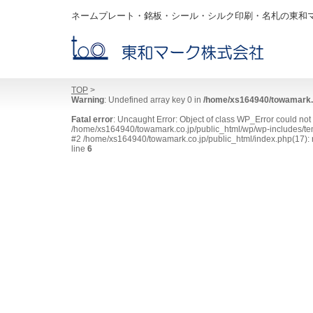
ネームプレート・銘板・シール・シルク印刷・名札の東和
TOP
>
Warning
: Undefined array key 0 in
/home/xs164940/towamark.c
Fatal error
: Uncaught Error: Object of class WP_Error could no
/home/xs164940/towamark.co.jp/public_html/wp/wp-includes/tem
#2 /home/xs164940/towamark.co.jp/public_html/index.php(17): r
line
6