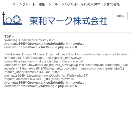
ネームプレート・銘板・シール・シルク印刷・名札の東和マーク株式会社
menu
TOP
>
Warning
: Undefined array key 0 in
/home/xs164940/towamark.co.jp/public_html/wp/wp-
content/themes/towa_child/single.php
on line
6
Fatal error
: Uncaught Error: Object of class WP_Error could not be converted to string
in /home/xs164940/towamark.co.jp/public_html/wp/wp-
content/themes/towa_child/single.php:6 Stack trace: #0
/home/xs164940/towamark.co.jp/public_html/wp/wp-includes/template-loader.php(113):
include() #1 /home/xs164940/towamark.co.jp/public_html/wp/wp-blog-header.php(19):
require_once('/home/xs164940/...') #2
/home/xs164940/towamark.co.jp/public_html/index.php(17):
require('/home/xs164940/...') #3 {main} thrown in
/home/xs164940/towamark.co.jp/public_html/wp/wp-
content/themes/towa_child/single.php
on line
6