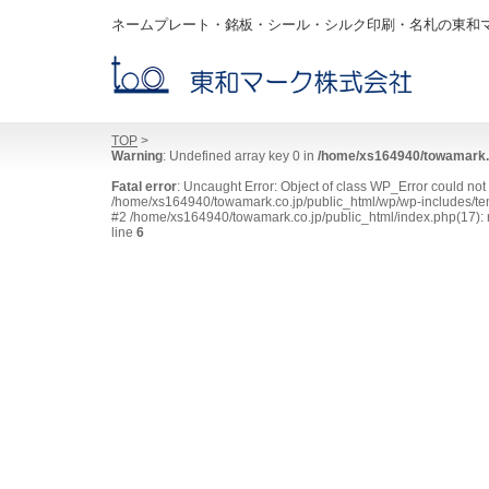
ネームプレート・銘板・シール・シルク印刷・名札の東和
TOP
>
Warning
: Undefined array key 0 in
/home/xs164940/towamark.c
Fatal error
: Uncaught Error: Object of class WP_Error could no
/home/xs164940/towamark.co.jp/public_html/wp/wp-includes/tem
#2 /home/xs164940/towamark.co.jp/public_html/index.php(17): r
line
6