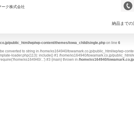
マーク株式会社
納品までの
o.jp/public_html/wp/wp-content/themes/towa_child/single.php
on line
6
t be converted to string in /home/xs164940/towamark.co.jp/public_html/wp/wp-conte
plate-loader.php(113): include() #1 /home/xs164940/towamark.co.jp/public_html/w
equire('/home/xs164940/...') #3 {main} thrown in
/home/xs164940/towamark.co.jp/