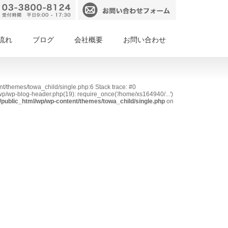
流れ
ブログ
会社概要
お問い合わせ
nt/themes/towa_child/single.php:6 Stack trace: #0
p/wp-blog-header.php(19): require_once('/home/xs164940/...')
public_html/wp/wp-content/themes/towa_child/single.php
on