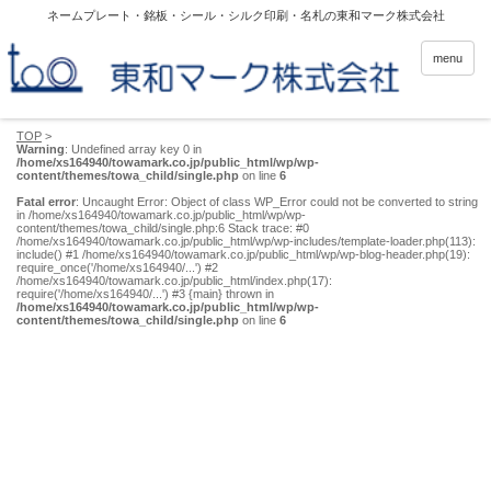
ネームプレート・銘板・シール・シルク印刷・名札の東和マーク株式会社
menu
TOP
>
Warning
: Undefined array key 0 in
/home/xs164940/towamark.co.jp/public_html/wp/wp-
content/themes/towa_child/single.php
on line
6
Fatal error
: Uncaught Error: Object of class WP_Error could not be converted to string
in /home/xs164940/towamark.co.jp/public_html/wp/wp-
content/themes/towa_child/single.php:6 Stack trace: #0
/home/xs164940/towamark.co.jp/public_html/wp/wp-includes/template-loader.php(113):
include() #1 /home/xs164940/towamark.co.jp/public_html/wp/wp-blog-header.php(19):
require_once('/home/xs164940/...') #2
/home/xs164940/towamark.co.jp/public_html/index.php(17):
require('/home/xs164940/...') #3 {main} thrown in
/home/xs164940/towamark.co.jp/public_html/wp/wp-
content/themes/towa_child/single.php
on line
6