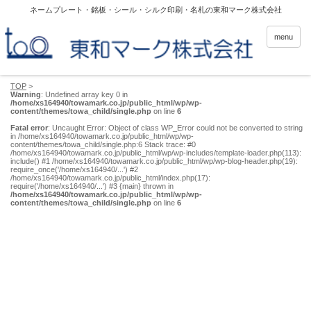
ネームプレート・銘板・シール・シルク印刷・名札の東和マーク株式会社
menu
TOP
>
Warning
: Undefined array key 0 in
/home/xs164940/towamark.co.jp/public_html/wp/wp-
content/themes/towa_child/single.php
on line
6
Fatal error
: Uncaught Error: Object of class WP_Error could not be converted to string
in /home/xs164940/towamark.co.jp/public_html/wp/wp-
content/themes/towa_child/single.php:6 Stack trace: #0
/home/xs164940/towamark.co.jp/public_html/wp/wp-includes/template-loader.php(113):
include() #1 /home/xs164940/towamark.co.jp/public_html/wp/wp-blog-header.php(19):
require_once('/home/xs164940/...') #2
/home/xs164940/towamark.co.jp/public_html/index.php(17):
require('/home/xs164940/...') #3 {main} thrown in
/home/xs164940/towamark.co.jp/public_html/wp/wp-
content/themes/towa_child/single.php
on line
6