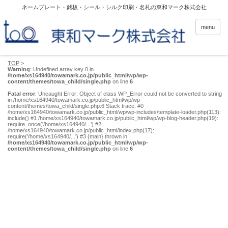
ネームプレート・銘板・シール・シルク印刷・名札の東和マーク株式会社
menu
TOP
>
Warning
: Undefined array key 0 in
/home/xs164940/towamark.co.jp/public_html/wp/wp-
content/themes/towa_child/single.php
on line
6
Fatal error
: Uncaught Error: Object of class WP_Error could not be converted to string
in /home/xs164940/towamark.co.jp/public_html/wp/wp-
content/themes/towa_child/single.php:6 Stack trace: #0
/home/xs164940/towamark.co.jp/public_html/wp/wp-includes/template-loader.php(113):
include() #1 /home/xs164940/towamark.co.jp/public_html/wp/wp-blog-header.php(19):
require_once('/home/xs164940/...') #2
/home/xs164940/towamark.co.jp/public_html/index.php(17):
require('/home/xs164940/...') #3 {main} thrown in
/home/xs164940/towamark.co.jp/public_html/wp/wp-
content/themes/towa_child/single.php
on line
6