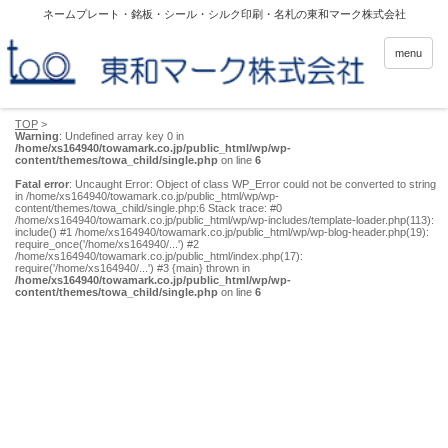
ネームプレート・銘板・シール・シルク印刷・名札の東和マーク株式会社
menu
TOP
>
Warning
: Undefined array key 0 in
/home/xs164940/towamark.co.jp/public_html/wp/wp-
content/themes/towa_child/single.php
on line
6
Fatal error
: Uncaught Error: Object of class WP_Error could not be converted to string
in /home/xs164940/towamark.co.jp/public_html/wp/wp-
content/themes/towa_child/single.php:6 Stack trace: #0
/home/xs164940/towamark.co.jp/public_html/wp/wp-includes/template-loader.php(113):
include() #1 /home/xs164940/towamark.co.jp/public_html/wp/wp-blog-header.php(19):
require_once('/home/xs164940/...') #2
/home/xs164940/towamark.co.jp/public_html/index.php(17):
require('/home/xs164940/...') #3 {main} thrown in
/home/xs164940/towamark.co.jp/public_html/wp/wp-
content/themes/towa_child/single.php
on line
6