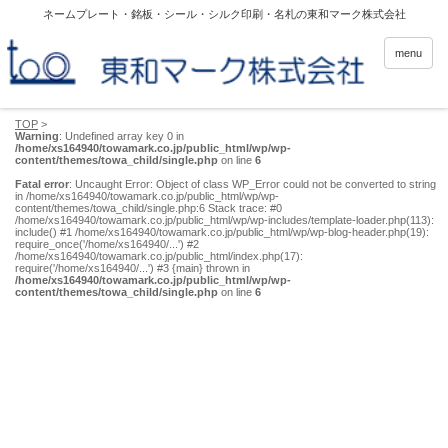
ネームプレート・銘板・シール・シルク印刷・名札の東和マーク株式会社
menu
TOP
>
Warning
: Undefined array key 0 in
/home/xs164940/towamark.co.jp/public_html/wp/wp-
content/themes/towa_child/single.php
on line
6
Fatal error
: Uncaught Error: Object of class WP_Error could not be converted to string
in /home/xs164940/towamark.co.jp/public_html/wp/wp-
content/themes/towa_child/single.php:6 Stack trace: #0
/home/xs164940/towamark.co.jp/public_html/wp/wp-includes/template-loader.php(113):
include() #1 /home/xs164940/towamark.co.jp/public_html/wp/wp-blog-header.php(19):
require_once('/home/xs164940/...') #2
/home/xs164940/towamark.co.jp/public_html/index.php(17):
require('/home/xs164940/...') #3 {main} thrown in
/home/xs164940/towamark.co.jp/public_html/wp/wp-
content/themes/towa_child/single.php
on line
6