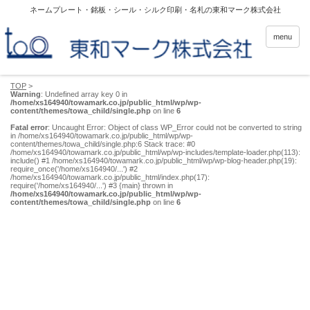
ネームプレート・銘板・シール・シルク印刷・名札の東和マーク株式会社
menu
TOP
>
Warning
: Undefined array key 0 in
/home/xs164940/towamark.co.jp/public_html/wp/wp-
content/themes/towa_child/single.php
on line
6
Fatal error
: Uncaught Error: Object of class WP_Error could not be converted to string
in /home/xs164940/towamark.co.jp/public_html/wp/wp-
content/themes/towa_child/single.php:6 Stack trace: #0
/home/xs164940/towamark.co.jp/public_html/wp/wp-includes/template-loader.php(113):
include() #1 /home/xs164940/towamark.co.jp/public_html/wp/wp-blog-header.php(19):
require_once('/home/xs164940/...') #2
/home/xs164940/towamark.co.jp/public_html/index.php(17):
require('/home/xs164940/...') #3 {main} thrown in
/home/xs164940/towamark.co.jp/public_html/wp/wp-
content/themes/towa_child/single.php
on line
6