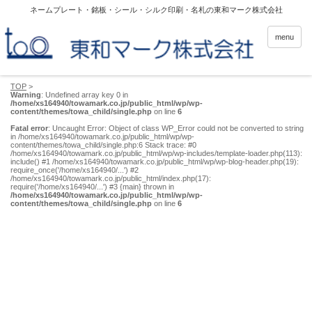
ネームプレート・銘板・シール・シルク印刷・名札の東和マーク株式会社
menu
TOP
>
Warning
: Undefined array key 0 in
/home/xs164940/towamark.co.jp/public_html/wp/wp-
content/themes/towa_child/single.php
on line
6
Fatal error
: Uncaught Error: Object of class WP_Error could not be converted to string
in /home/xs164940/towamark.co.jp/public_html/wp/wp-
content/themes/towa_child/single.php:6 Stack trace: #0
/home/xs164940/towamark.co.jp/public_html/wp/wp-includes/template-loader.php(113):
include() #1 /home/xs164940/towamark.co.jp/public_html/wp/wp-blog-header.php(19):
require_once('/home/xs164940/...') #2
/home/xs164940/towamark.co.jp/public_html/index.php(17):
require('/home/xs164940/...') #3 {main} thrown in
/home/xs164940/towamark.co.jp/public_html/wp/wp-
content/themes/towa_child/single.php
on line
6