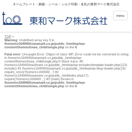
ネームプレート・銘板・シール・シルク印刷・名札の東和マーク株式会社
menu
TOP
>
Warning
: Undefined array key 0 in
/home/xs164940/towamark.co.jp/public_html/wp/wp-
content/themes/towa_child/single.php
on line
6
Fatal error
: Uncaught Error: Object of class WP_Error could not be converted to string
in /home/xs164940/towamark.co.jp/public_html/wp/wp-
content/themes/towa_child/single.php:6 Stack trace: #0
/home/xs164940/towamark.co.jp/public_html/wp/wp-includes/template-loader.php(113):
include() #1 /home/xs164940/towamark.co.jp/public_html/wp/wp-blog-header.php(19):
require_once('/home/xs164940/...') #2
/home/xs164940/towamark.co.jp/public_html/index.php(17):
require('/home/xs164940/...') #3 {main} thrown in
/home/xs164940/towamark.co.jp/public_html/wp/wp-
content/themes/towa_child/single.php
on line
6