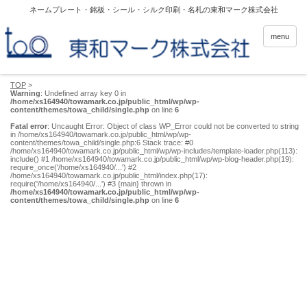
ネームプレート・銘板・シール・シルク印刷・名札の東和マーク株式会社
menu
TOP
>
Warning
: Undefined array key 0 in
/home/xs164940/towamark.co.jp/public_html/wp/wp-
content/themes/towa_child/single.php
on line
6
Fatal error
: Uncaught Error: Object of class WP_Error could not be converted to string
in /home/xs164940/towamark.co.jp/public_html/wp/wp-
content/themes/towa_child/single.php:6 Stack trace: #0
/home/xs164940/towamark.co.jp/public_html/wp/wp-includes/template-loader.php(113):
include() #1 /home/xs164940/towamark.co.jp/public_html/wp/wp-blog-header.php(19):
require_once('/home/xs164940/...') #2
/home/xs164940/towamark.co.jp/public_html/index.php(17):
require('/home/xs164940/...') #3 {main} thrown in
/home/xs164940/towamark.co.jp/public_html/wp/wp-
content/themes/towa_child/single.php
on line
6