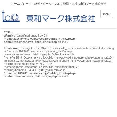
ネームプレート・銘板・シール・シルク印刷・名札の東和マーク株式会社
menu
TOP
>
Warning
: Undefined array key 0 in
/home/xs164940/towamark.co.jp/public_html/wp/wp-
content/themes/towa_child/single.php
on line
6
Fatal error
: Uncaught Error: Object of class WP_Error could not be converted to string
in /home/xs164940/towamark.co.jp/public_html/wp/wp-
content/themes/towa_child/single.php:6 Stack trace: #0
/home/xs164940/towamark.co.jp/public_html/wp/wp-includes/template-loader.php(113):
include() #1 /home/xs164940/towamark.co.jp/public_html/wp/wp-blog-header.php(19):
require_once('/home/xs164940/...') #2
/home/xs164940/towamark.co.jp/public_html/index.php(17):
require('/home/xs164940/...') #3 {main} thrown in
/home/xs164940/towamark.co.jp/public_html/wp/wp-
content/themes/towa_child/single.php
on line
6