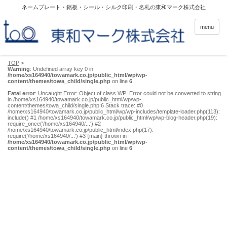
ネームプレート・銘板・シール・シルク印刷・名札の東和マーク株式会社
menu
TOP
>
Warning
: Undefined array key 0 in
/home/xs164940/towamark.co.jp/public_html/wp/wp-
content/themes/towa_child/single.php
on line
6
Fatal error
: Uncaught Error: Object of class WP_Error could not be converted to string
in /home/xs164940/towamark.co.jp/public_html/wp/wp-
content/themes/towa_child/single.php:6 Stack trace: #0
/home/xs164940/towamark.co.jp/public_html/wp/wp-includes/template-loader.php(113):
include() #1 /home/xs164940/towamark.co.jp/public_html/wp/wp-blog-header.php(19):
require_once('/home/xs164940/...') #2
/home/xs164940/towamark.co.jp/public_html/index.php(17):
require('/home/xs164940/...') #3 {main} thrown in
/home/xs164940/towamark.co.jp/public_html/wp/wp-
content/themes/towa_child/single.php
on line
6