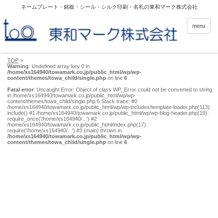
ネームプレート・銘板・シール・シルク印刷・名札の東和マーク株式会社
menu
TOP
>
Warning
: Undefined array key 0 in
/home/xs164940/towamark.co.jp/public_html/wp/wp-
content/themes/towa_child/single.php
on line
6
Fatal error
: Uncaught Error: Object of class WP_Error could not be converted to string
in /home/xs164940/towamark.co.jp/public_html/wp/wp-
content/themes/towa_child/single.php:6 Stack trace: #0
/home/xs164940/towamark.co.jp/public_html/wp/wp-includes/template-loader.php(113):
include() #1 /home/xs164940/towamark.co.jp/public_html/wp/wp-blog-header.php(19):
require_once('/home/xs164940/...') #2
/home/xs164940/towamark.co.jp/public_html/index.php(17):
require('/home/xs164940/...') #3 {main} thrown in
/home/xs164940/towamark.co.jp/public_html/wp/wp-
content/themes/towa_child/single.php
on line
6