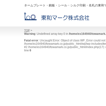
ネームプレート・銘板・シール・シルク印刷・名札の東和
TOP
>
Warning
: Undefined array key 0 in
/home/xs164940/towamark.c
Fatal error
: Uncaught Error: Object of class WP_Error could no
/home/xs164940/towamark.co.jp/public_html/wp/wp-includes/tem
#2 /home/xs164940/towamark.co.jp/public_html/index.php(17): r
line
6