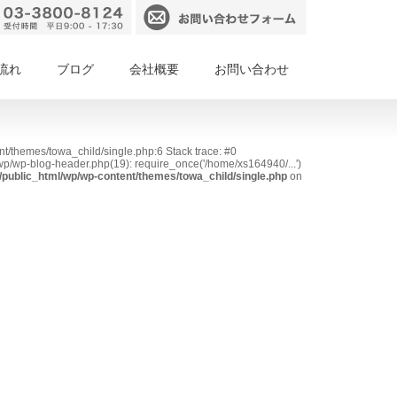
流れ
ブログ
会社概要
お問い合わせ
nt/themes/towa_child/single.php:6 Stack trace: #0
p/wp-blog-header.php(19): require_once('/home/xs164940/...')
public_html/wp/wp-content/themes/towa_child/single.php
on