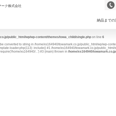
マーク株式会社
納品までの
o.jp/public_html/wp/wp-content/themes/towa_child/single.php
on line
6
t be converted to string in /home/xs164940/towamark.co.jp/public_html/wp/wp-conte
plate-loader.php(113): include() #1 /home/xs164940/towamark.co.jp/public_html/w
equire('/home/xs164940/...') #3 {main} thrown in
/home/xs164940/towamark.co.jp/