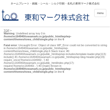
ネームプレート・銘板・シール・シルク印刷・名札の東和マーク株式会社
menu
TOP
>
Warning
: Undefined array key 0 in
/home/xs164940/towamark.co.jp/public_html/wp/wp-
content/themes/towa_child/single.php
on line
6
Fatal error
: Uncaught Error: Object of class WP_Error could not be converted to string
in /home/xs164940/towamark.co.jp/public_html/wp/wp-
content/themes/towa_child/single.php:6 Stack trace: #0
/home/xs164940/towamark.co.jp/public_html/wp/wp-includes/template-loader.php(113):
include() #1 /home/xs164940/towamark.co.jp/public_html/wp/wp-blog-header.php(19):
require_once('/home/xs164940/...') #2
/home/xs164940/towamark.co.jp/public_html/index.php(17):
require('/home/xs164940/...') #3 {main} thrown in
/home/xs164940/towamark.co.jp/public_html/wp/wp-
content/themes/towa_child/single.php
on line
6