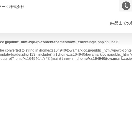
マーク株式会社
納品までの
o.jp/public_html/wp/wp-content/themes/towa_child/single.php
on line
6
t be converted to string in /home/xs164940/towamark.co.jp/public_html/wp/wp-conte
plate-loader.php(113): include() #1 /home/xs164940/towamark.co.jp/public_html/w
equire('/home/xs164940/...') #3 {main} thrown in
/home/xs164940/towamark.co.jp/