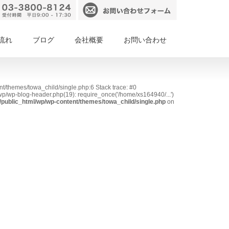
流れ
ブログ
会社概要
お問い合わせ
nt/themes/towa_child/single.php:6 Stack trace: #0
p/wp-blog-header.php(19): require_once('/home/xs164940/...')
public_html/wp/wp-content/themes/towa_child/single.php
on