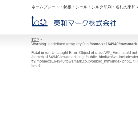
ネームプレート・銘板・シール・シルク印刷・名札の東和
TOP
>
Warning
: Undefined array key 0 in
/home/xs164940/towamark.c
Fatal error
: Uncaught Error: Object of class WP_Error could no
/home/xs164940/towamark.co.jp/public_html/wp/wp-includes/tem
#2 /home/xs164940/towamark.co.jp/public_html/index.php(17): r
line
6