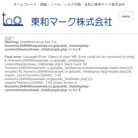
ネームプレート・銘板・シール・シルク印刷・名札の東和マーク株式会社
menu
TOP
>
Warning
: Undefined array key 0 in
/home/xs164940/towamark.co.jp/public_html/wp/wp-
content/themes/towa_child/single.php
on line
6
Fatal error
: Uncaught Error: Object of class WP_Error could not be converted to string
in /home/xs164940/towamark.co.jp/public_html/wp/wp-
content/themes/towa_child/single.php:6 Stack trace: #0
/home/xs164940/towamark.co.jp/public_html/wp/wp-includes/template-loader.php(113):
include() #1 /home/xs164940/towamark.co.jp/public_html/wp/wp-blog-header.php(19):
require_once('/home/xs164940/...') #2
/home/xs164940/towamark.co.jp/public_html/index.php(17):
require('/home/xs164940/...') #3 {main} thrown in
/home/xs164940/towamark.co.jp/public_html/wp/wp-
content/themes/towa_child/single.php
on line
6