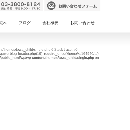
流れ
ブログ
会社概要
お問い合わせ
nt/themes/towa_child/single.php:6 Stack trace: #0
p/wp-blog-header.php(19): require_once('/home/xs164940/...')
public_html/wp/wp-content/themes/towa_child/single.php
on