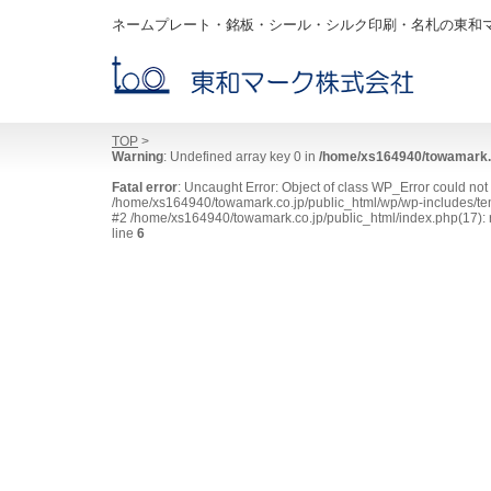
ネームプレート・銘板・シール・シルク印刷・名札の東和
TOP
>
Warning
: Undefined array key 0 in
/home/xs164940/towamark.c
Fatal error
: Uncaught Error: Object of class WP_Error could no
/home/xs164940/towamark.co.jp/public_html/wp/wp-includes/tem
#2 /home/xs164940/towamark.co.jp/public_html/index.php(17): r
line
6