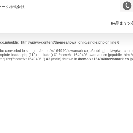
マーク株式会社
納品までの
o.jp/public_html/wp/wp-content/themes/towa_child/single.php
on line
6
t be converted to string in /home/xs164940/towamark.co.jp/public_html/wp/wp-conte
plate-loader.php(113): include() #1 /home/xs164940/towamark.co.jp/public_html/w
equire('/home/xs164940/...') #3 {main} thrown in
/home/xs164940/towamark.co.jp/